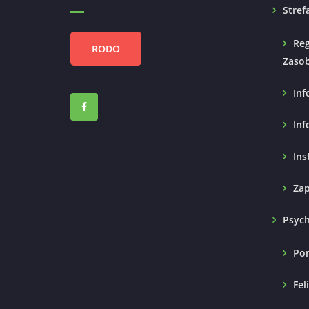
Stref
Reg
RODO
Zasob
Inf
Inf
Ins
Zap
Psyc
Por
Fel