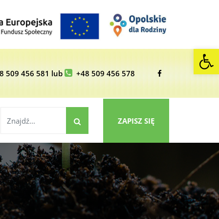
Op
8 509 456 581
lub
+48 509 456 578
ZAPISZ SIĘ