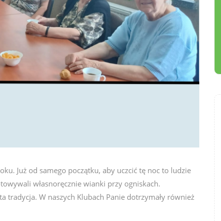
oku. Już od samego początku, aby uczcić tę noc to ludzie
gotowywali własnoręcznie wianki przy ogniskach.
ę ta tradycja. W naszych Klubach Panie dotrzymały również