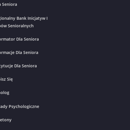
a Seniora
ionalny Bank Inicjatyw I
ów Senioralnych
ormator Dla Seniora
ormacje Dla Seniora
tytucje Dla Seniora
isz Się
holog
ady Psychologiczne
ietony