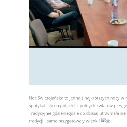
Noc Świętojańska to jedna z najkrótszych nocy w r
spotykali się na polach i z polnych kwiatów przy
Tradycyjnie gdzieniegdzie do dzisiaj utrzymała si
tradycji i same przygotowały wianki!