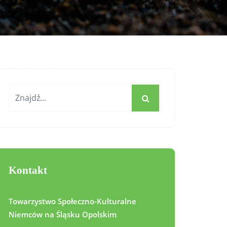
Kontakt
Towarzystwo Społeczno-Kulturalne
Niemców na Śląsku Opolskim