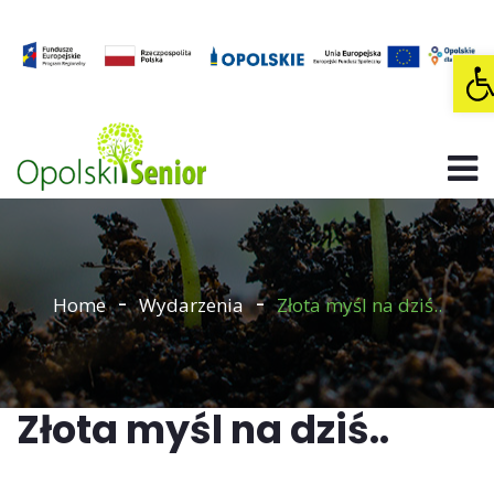
O
Home
Wydarzenia
Złota myśl na dziś..
Złota myśl na dziś..