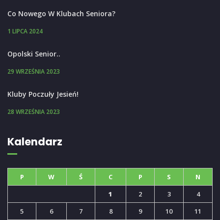
Co Nowego W Klubach Seniora?
1 LIPCA 2024
Opolski Senior..
29 WRZEŚNIA 2023
Kluby Poczuły Jesień!
28 WRZEŚNIA 2023
Kalendarz
P
W
Ś
C
P
S
N
1
2
3
4
5
6
7
8
9
10
11