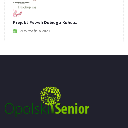
Projekt Powoli Dobiega Końca..
21 Września 2023