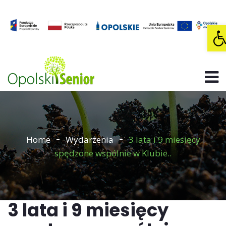
O
Home
Wydarzenia
3 lata i 9 miesięcy
spędzone wspólnie w Klubie..
3 lata i 9 miesięcy