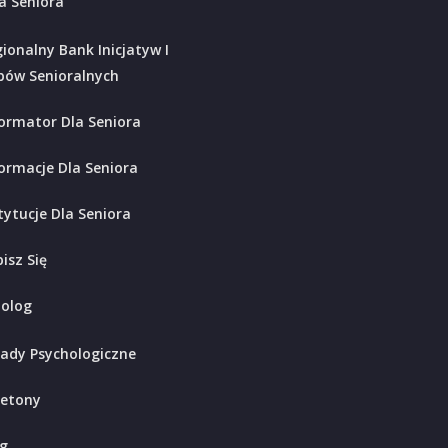
a Seniora
ionalny Bank Inicjatyw I
bów Senioralnych
ormator Dla Seniora
ormacje Dla Seniora
tytucje Dla Seniora
isz Się
holog
ady Psychologiczne
ietony
g