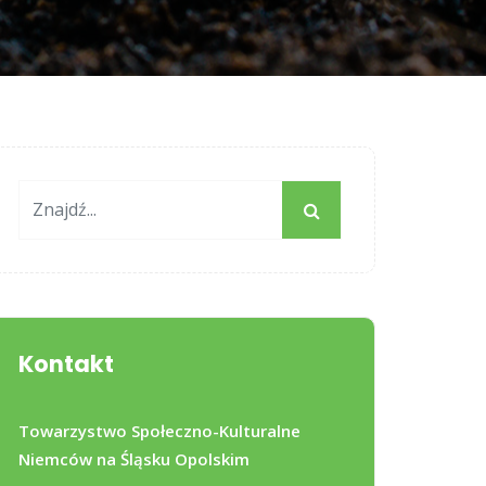
Kontakt
Towarzystwo Społeczno-Kulturalne
Niemców na Śląsku Opolskim