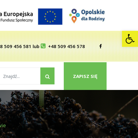
Op
8 509 456 581
lub
+48 509 456 578
ZAPISZ SIĘ
wie