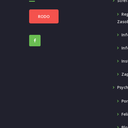
Stref
Reg
RODO
Zaso
Inf
Inf
Ins
Zap
Psyc
Por
Fel
Blo