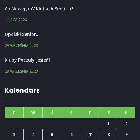
Co Nowego W Klubach Seniora?
1 LIPCA 2024
Opolski Senior..
29 WRZEŚNIA 2023
Kluby Poczuły Jesień!
28 WRZEŚNIA 2023
Kalendarz
P
W
Ś
C
P
S
N
1
2
3
4
5
6
7
8
9