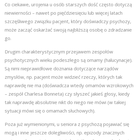
Co ciekawe, urojenia u osób starszych dość często dotyczą
niewierności – nawet po pięćdziesięciu lub więcej latach
szczęśliwego związku pacjent, który doświadczy psychozy,
może zacząć oskarżać swoją najbliższą osobę o zdradzanie
go.
Drugim charakterystycznym przejawem zespołów
psychotycznych wieku podeszłego są omamy (halucynacje).
Są nimi nieprawidłowe doznania dotyczące narządów
zmysłów, np. pacjent może widzieć rzeczy, których tak
naprawdę nie ma (doświadcza wtedy omamów wzrokowych
– zespół Charlesa Bonneta) czy słyszeć jakieś głosy, kiedy
tak naprawdę absolutnie nikt do niego nie mówi (w takiej
sytuacji mówi się o omamach słuchowych).
Poza już wymienionymi, u seniora z psychozą pojawiać się
mogą i inne jeszcze dolegliwości, np. epizody znacznych