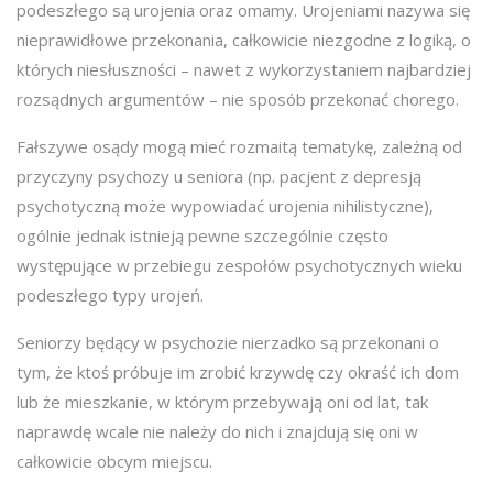
podeszłego są urojenia oraz omamy. Urojeniami nazywa się
nieprawidłowe przekonania, całkowicie niezgodne z logiką, o
których niesłuszności – nawet z wykorzystaniem najbardziej
rozsądnych argumentów – nie sposób przekonać chorego.
Fałszywe osądy mogą mieć rozmaitą tematykę, zależną od
przyczyny psychozy u seniora (np. pacjent z depresją
psychotyczną może wypowiadać urojenia nihilistyczne),
ogólnie jednak istnieją pewne szczególnie często
występujące w przebiegu zespołów psychotycznych wieku
podeszłego typy urojeń.
Seniorzy będący w psychozie nierzadko są przekonani o
tym, że ktoś próbuje im zrobić krzywdę czy okraść ich dom
lub że mieszkanie, w którym przebywają oni od lat, tak
naprawdę wcale nie należy do nich i znajdują się oni w
całkowicie obcym miejscu.