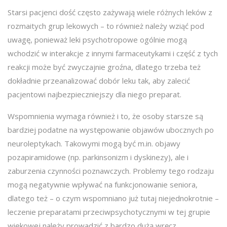
Starsi pacjenci dość często zażywają wiele różnych leków z
rozmaitych grup lekowych – to również należy wziąć pod
uwagę, ponieważ leki psychotropowe ogólnie mogą
wchodzić w interakcje z innymi farmaceutykami i część z tych
reakcji może być zwyczajnie groźna, dlatego trzeba też
dokładnie przeanalizować dobór leku tak, aby zalecić
pacjentowi najbezpieczniejszy dla niego preparat.
Wspomnienia wymaga również i to, że osoby starsze są
bardziej podatne na występowanie objawów ubocznych po
neuroleptykach. Takowymi mogą być m.in. objawy
pozapiramidowe (np. parkinsonizm i dyskinezy), ale i
zaburzenia czynności poznawczych. Problemy tego rodzaju
mogą negatywnie wpływać na funkcjonowanie seniora,
dlatego też – o czym wspomniano już tutaj niejednokrotnie –
leczenie preparatami przeciwpsychotycznymi w tej grupie
wiekowej należy prowadzić z bardzo dużą wręcz