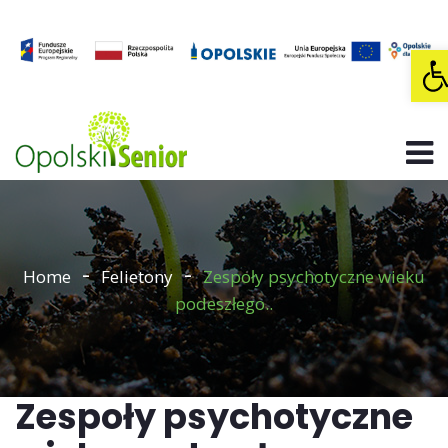
O
Home
Felietony
Zespoły psychotyczne wieku
podeszłego..
Zespoły psychotyczne