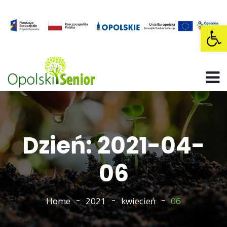
Op
Dzień: 2021-04-
06
Home
2021
kwiecień
06