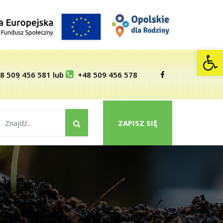
Op
8 509 456 581
lub
+48 509 456 578
ZAPISZ SIĘ