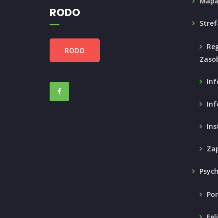
Mapa
RODO
Stref
Reg
RODO
Zaso
Inf
Inf
Ins
Zap
Psyc
Por
Fel