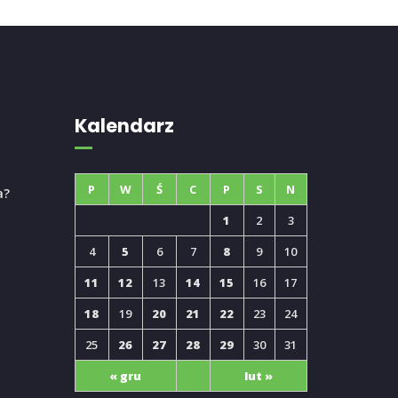
Kalendarz
P
W
Ś
C
P
S
N
a?
1
2
3
4
5
6
7
8
9
10
11
12
13
14
15
16
17
18
19
20
21
22
23
24
25
26
27
28
29
30
31
« gru
lut »