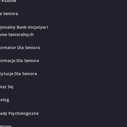
 Klubów
a Seniora
ionalny Bank Inicjatyw I
bów Senioralnych
ormator Dla Seniora
ormacje Dla Seniora
tytucje Dla Seniora
isz Się
holog
ady Psychologiczne
ietony