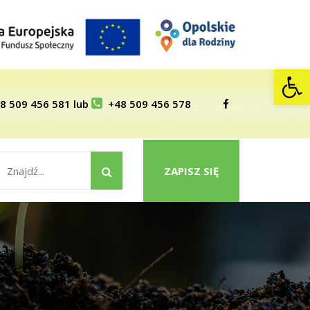
Op
8 509 456 581
lub
+48 509 456 578
ZAPISZ SIĘ