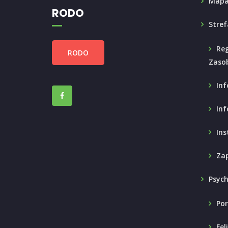
Mapa
RODO
Stref
Reg
RODO
Zaso
Inf
Inf
Ins
Zap
Psyc
Por
Fel