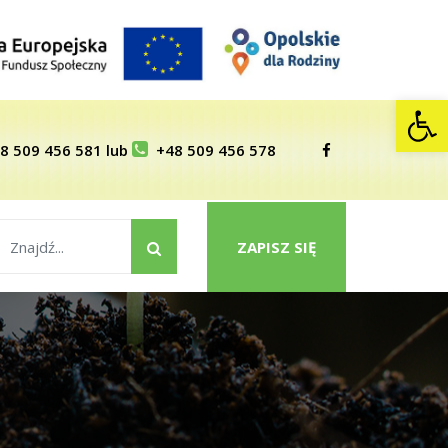
Op
8 509 456 581
lub
+48 509 456 578
ZAPISZ SIĘ