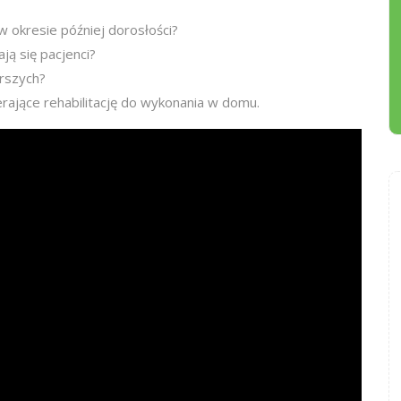
w okresie później dorosłości?
ją się pacjenci?
arszych?
erające rehabilitację do wykonania w domu.