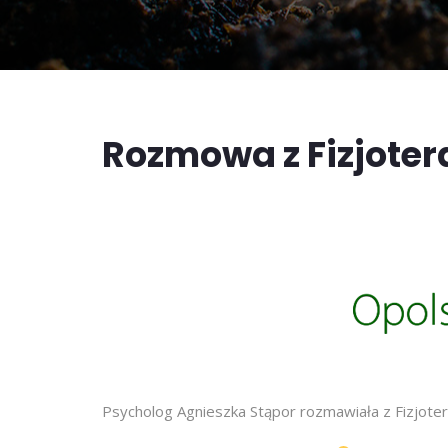
Rozmowa z Fizjoter
Psycholog Agnieszka Stąpor rozmawiała z Fizjoter