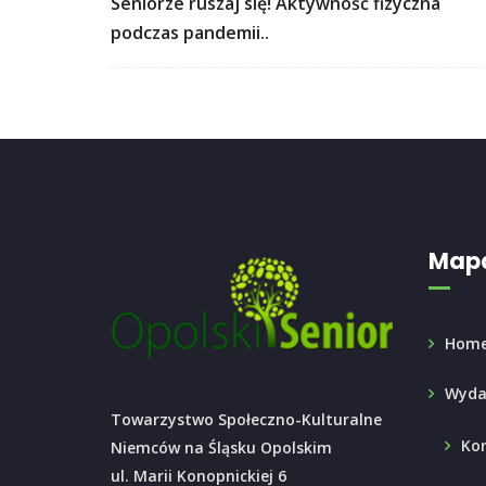
Seniorze ruszaj się! Aktywność fizyczna
podczas pandemii..
Mapa
Hom
Wyda
Towarzystwo Społeczno-Kulturalne
Ko
Niemców na Śląsku Opolskim
ul. Marii Konopnickiej 6