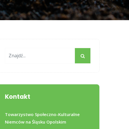
Kontakt
Towarzystwo Społeczno-Kulturalne
Niemców na Śląsku Opolskim