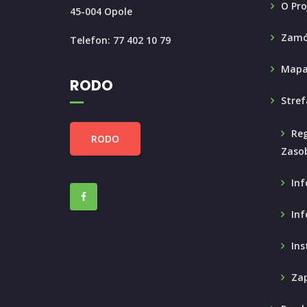
O Pro
45-004 Opole
Zamó
Telefon: 77 402 10 79
Mapa
RODO
Stref
Reg
RODO
Zaso
Inf
Inf
Ins
Zap