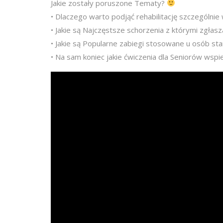
Jakie zostały poruszone Tematy?
• Dlaczego warto podjąć rehabilitację szczególnie 
• Jakie są Najczęstsze schorzenia z którymi zgłasza
• Jakie są Popularne zabiegi stosowane u osób st
• Na sam koniec jakie ćwiczenia dla Seniorów wspi