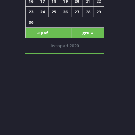
16
17
18
19
20
21
22
23
24
25
26
27
28
29
30
« paź
gru »
listopad 2020