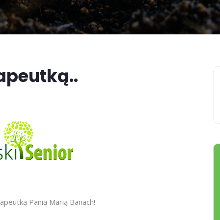
apeutką..
apeutką Panią Marią Banach!