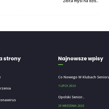
Złota myśl na dziś..
 strony
Najnowsze wpisy
e
Co Nowego W Klubach Senior
1 LIPCA 2024
rzenia
Opolski Senior..
ronawirus
29 WRZEŚNIA 2023